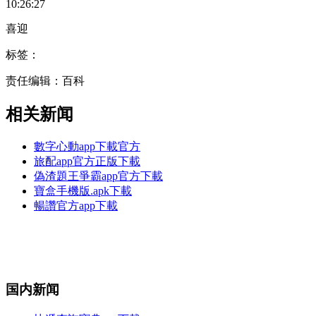
10:26:27
喜迎
标签：
责任编辑：百科
相关新闻
數字心動app下載官方
旅配app官方正版下載
偽渣題王爭霸app官方下載
寶盒手機版.apk下載
暢讚官方app下載
国内新闻