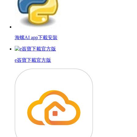
海螺AI app下載安裝
e簽寶下載官方版