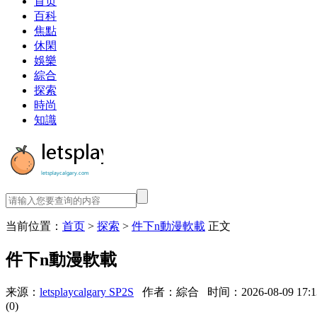
首页
百科
焦點
休閑
娛樂
綜合
探索
時尚
知識
当前位置：
首页
>
探索
>
件下n動漫軟載
正文
件下n動漫軟載
来源：
letsplaycalgary SP2S
作者：綜合
时间：2026-08-09 17:1
(0)