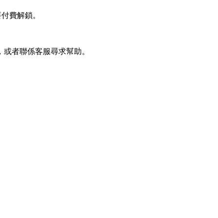
要付費解鎖。
，或者聯係客服尋求幫助。