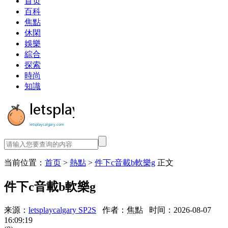
首页
百科
焦點
休閑
娛樂
綜合
探索
時尚
知識
当前位置：
首页
>
熱點
>
件下c音載b軟樂g
正文
件下c音載b軟樂g
来源：
letsplaycalgary SP2S
作者：焦點
时间：2026-08-07
16:09:19