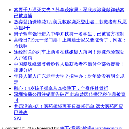
索要千万逼死丈夫？苏享茂家属：翟欣欣涉嫌敲诈勒索
已被逮捕
放弃登顶珠峰花1万美元救起濒死登山者，获救者却只愿
承担4千
男子驾车强行进入中学并挟持一名学生，已被警方控制
高峰日719元一张门票！上海迪士尼又要涨价了，网友：
抢钱啊
途经韶关的列车上两名在逃嫌疑人落网！涉嫌危险驾驶
入户盗窃
中国籍珠峰攀登者称救人后获救者不愿付全部救援费！
律师分析
年轻人涌入广东老年大学？招生办：对年龄没有明文规
定
揪心！4岁孩子撑伞从26楼跳下，全身多处骨折
深圳快播公司注销宣告破产 此前曾因传播淫秽信息被查
封
共罚没逾3亿！医药领域再开反垄断罚单 远大医药回应
已整改
SP2
Copyright © 2026 Powered by
件下c音載b軟樂g
,
letsplaycalgary