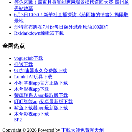
等你來戰！廣東具身智能應用場景揭榜巡回大賽·廣州越
秀站啟幕
6月3日10:30！新華社直播探訪《給阿嬤的情書》揭陽取
景地
沙特宣布將在7月份每日額外減產原油100萬桶
RxMarkdown編輯器下載
全网热点
vogueclub下载
抖送下载
9U加速器永久免费版下载
Lumini AI玩具下载
小利掌柜app官方正版下载
木兮影视app下载
荣耀联系人app提取版下载
叮叮智能app安卓最新版下载
鲨鱼下载器app最新版下载
木兮影视app下载
SP2
Copyright © 2026 Powered by
下載大師免費聊天創