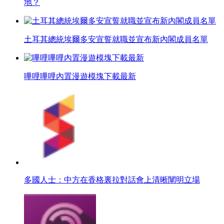
地？
土耳其總統埃爾多安宣誓就職並宣布新內閣成員名單
嗶哩嗶哩內置漫遊模塊下載最新
多國人士：中方在香格裏拉對話會上清晰闡明立場