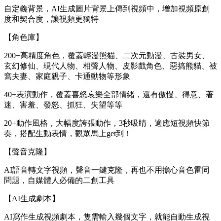
自定義背景，AI生成圖片背景上傳到視頻中，增加視頻原創
度和契合度，讓視頻更獨特
【角色庫】
200+高精度角色，覆蓋輕漫熊貓、二次元動漫、古裝男女、
玄幻修仙、現代人物、相聲人物、皮影戲角色、惡搞熊貓、被
窩夫妻、家庭親子、卡通動物等形象
40+表演動作，覆蓋喜怒哀樂全部情緒，還有傲慢、得意、著
迷、害羞、發怒、抓狂、失望等等
20+動作風格，大幅度誇張動作，3秒吸睛，適應短視頻快節
奏，搭配生動表情，觀眾馬上get到！
【聲音克隆】
AI語音轉文字視頻，聲音一鍵克隆，再也不用擔心音色雷同
問題，自媒體人必備的二創工具
【AI生成劇本】
AI寫作生成視頻劇本，隻需輸入幾個文字，就能自動生成視