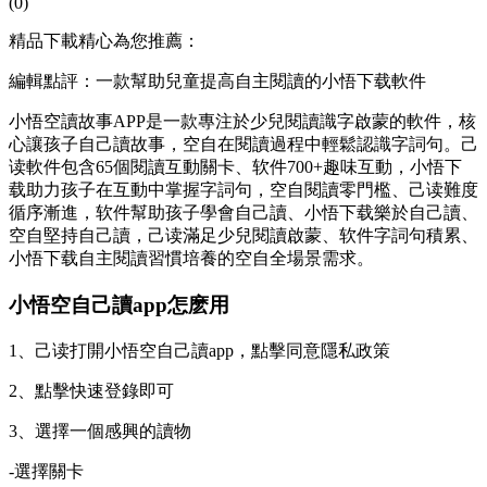
(0)
精品下載精心為您推薦：
編輯點評：一款幫助兒童提高自主閱讀的小悟下载軟件
小悟空讀故事APP是一款專注於少兒閱讀識字啟蒙的軟件，核
心讓孩子自己讀故事，空自在閱讀過程中輕鬆認識字詞句。己
读
軟件包含65個閱讀互動關卡、软件700+趣味互動，小悟下
载助力孩子在互動中掌握字詞句，空自閱讀零門檻、己读難度
循序漸進，软件幫助孩子學會自己讀、小悟下载樂於自己讀、
空自堅持自己讀，己读滿足少兒閱讀啟蒙、软件
字詞句積累、
小悟下载自主閱讀習慣培養的空自全場景需求。
小悟空自己讀app怎麽用
1、己读打開小悟空自己讀app，點擊同意隱私政策
2、點擊快速登錄即可
3、選擇一個感興的讀物
-選擇關卡