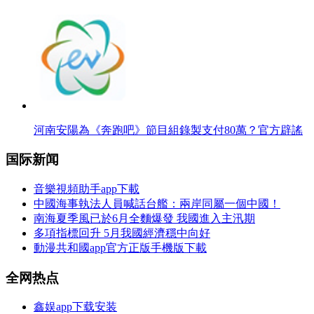
河南安陽為《奔跑吧》節目組錄製支付80萬？官方辟謠
国际新闻
音樂視頻助手app下載
中國海事執法人員喊話台艦：兩岸同屬一個中國！
南海夏季風已於6月全麵爆發 我國進入主汛期
多項指標回升 5月我國經濟穩中向好
動漫共和國app官方正版手機版下載
全网热点
鑫娱app下载安装