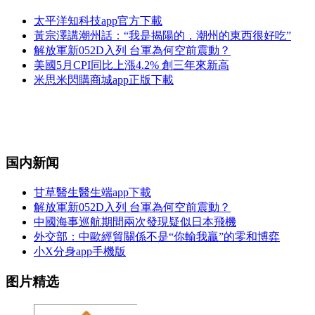
太平洋知科技app官方下載
黃宗澤講潮州話：“我是揭陽的，潮州的東西很好吃”
解放軍新052D入列 台軍為何空前震動？
美國5月CPI同比上漲4.2% 創三年來新高
米思米閃購商城app正版下載
国内新闻
甘草醫生醫生端app下載
解放軍新052D入列 台軍為何空前震動？
中國海事巡航期間兩次發現疑似日本飛機
外交部：中歐經貿關係不是“你輸我贏”的零和博弈
小X分身app手機版
图片精选