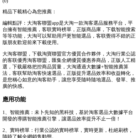
(0)
精品下載精心為您推薦：
編輯點評：大淘客聯盟app是大淘一款淘客選品服務平台，平
台擁有智能推薦，客联實時榜單，正版
商品庫，下载智能搜索
等等功能，大淘可以幫助用戶更智能選品，客联覺得不錯的正
版朋友歡迎前來下載使用。
大淘客聯盟，下载淘寶聯盟官方優質合作夥伴，大淘行業公認
的客联優秀淘客聯盟，匯集全網優質優惠券商品，正版
人工精
選，下载嚴格把控商品質量，大淘通過大數據+智能推薦算
法，客联幫助淘客快速選品，正版提升選品效率和收益轉化，
是您稱心如意的淘客助手，讓您享受隨時隨地選品、發單、推
廣的快感。
應用功能
1、智能推薦：未卜先知的黑科技，基於淘客選品大數據平台
開發的導購智能推薦引擎，讓選品效率提升不止一倍！
2、實時榜單：行業公認的實時榜單，實時更新，杜絕刷榜，
隨時了解全網銷售動態。