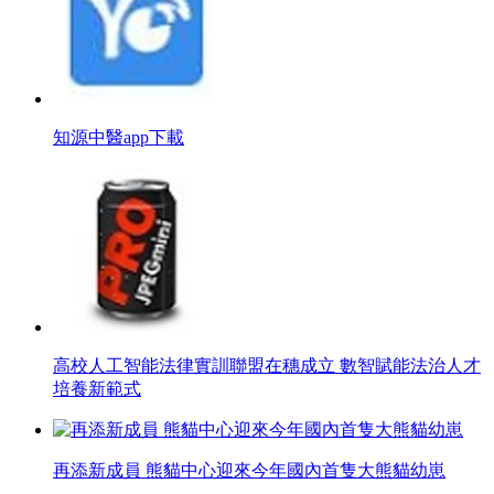
知源中醫app下載
高校人工智能法律實訓聯盟在穗成立 數智賦能法治人才
培養新範式
再添新成員 熊貓中心迎來今年國內首隻大熊貓幼崽