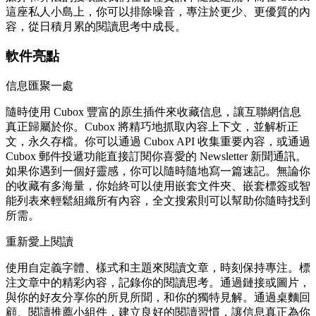
這座私人小島上，你可以排除噪音，專注於更少、更優質的內
容，從日積月累的閱讀思考中成長。
軟件亮點
信息匯聚一處
隨時使用 Cubox 豐富的原生插件來收藏信息，讓互聯網信息
真正歸屬於你。Cubox 將精巧地抓取內容上下文，並解析正
文，永久存檔。你可以通過 Cubox API 收集重要內容，或通過
Cubox 郵件投遞功能直接訂閱你喜愛的 Newsletter 新聞通訊。
如果你遇到一個好靈感，你可以隨時隨地寫一篇速記。無論你
的收藏有多海量，你始終可以使用嵌套文件夾、嵌套標簽或智
能列表來輕鬆組織所有內容，全文搜索則可以幫助你隨時找到
所需。
重新愛上閱讀
使用自定義字體、樣式和主題來閱讀文章，時刻保持專注。標
注文章中的精彩內容，記錄你的閱讀思考。通過鏈接或圖片，
與你的好友分享你的所見所聞，和你的獨特見解。通過桌麵回
顧、閱讀推薦小組件，建立良好的閱讀習慣，讓信息真正為你