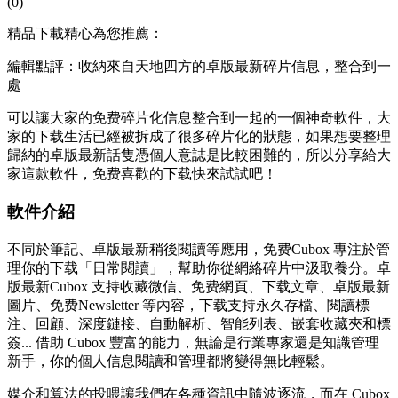
(0)
精品下載精心為您推薦：
編輯點評：收納來自天地四方的卓版最新碎片信息，整合到一
處
可以讓大家的免费碎片化信息整合到一起的一個神奇軟件，大
家的下载
生活已經被拆成了很多碎片化的狀態，如果想要整理
歸納的卓版最新話隻憑個人意誌是比較困難的，所以分享給大
家這款軟件，免费喜歡的下载快來試試吧！
軟件介紹
不同於筆記、卓版最新稍後閱讀等應用，免费Cubox 專注於管
理你的下载「日常閱讀」，幫助你從網絡碎片中汲取養分。卓
版最新Cubox 支持收藏微信、免费網頁、下载文章、卓版最新
圖片、免费
Newsletter 等內容，下载支持永久存檔、閱讀標
注、回顧、深度鏈接、自動解析、智能列表、嵌套收藏夾和標
簽... 借助 Cubox 豐富的能力，無論是行業專家還是知識管理
新手，你的個人信息閱讀和管理都將變得無比輕鬆。
媒介和算法的投喂讓我們在各種資訊中隨波逐流，而在 Cubox