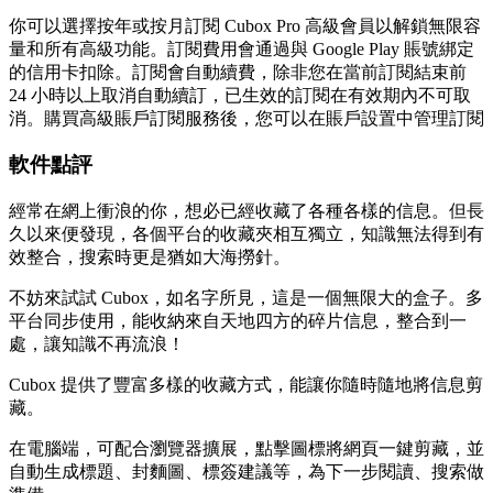
你可以選擇按年或按月訂閱 Cubox Pro 高級會員以解鎖無限容
量和所有高級功能。訂閱費用會通過與 Google Play 賬號綁定
的信用卡扣除。訂閱會自動續費，除非您在當前訂閱結束前
24 小時以上取消自動續訂，已生效的訂閱在有效期內不可取
消。購買高級賬戶訂閱服務後，您可以在賬戶設置中管理訂閱
軟件點評
經常在網上衝浪的你，想必已經收藏了各種各樣的信息。但長
久以來便發現，各個平台的收藏夾相互獨立，知識無法得到有
效整合，搜索時更是猶如大海撈針。
不妨來試試 Cubox，如名字所見，這是一個無限大的盒子。多
平台同步使用，能收納來自天地四方的碎片信息，整合到一
處，讓知識不再流浪！
Cubox 提供了豐富多樣的收藏方式，能讓你隨時隨地將信息剪
藏。
在電腦端，可配合瀏覽器擴展，點擊圖標將網頁一鍵剪藏，並
自動生成標題、封麵圖、標簽建議等，為下一步閱讀、搜索做