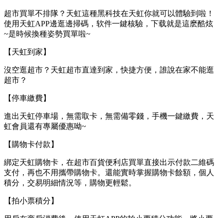
超市買單不排隊？天虹這種黑科技在天虹你就可以體驗到啦！
使用天虹APP邊逛邊掃碼，软件一鍵核驗，下载就是這麽酷炫
~是時候換種姿勢買單啦~
【天虹到家】
沒空逛超市？天虹超市直達到家，快捷方便，誰說在家不能逛
超市？
【停車繳費】
進出天虹停車場，無需取卡，無需備零錢，手機一鍵繳費，天
虹會員還有專屬優惠呦~
【購物卡付款】
綁定天虹購物卡，在超市百貨便利店買單直接出示付款二維碼
支付，再也不用攜帶購物卡。還能實時掌握購物卡餘額，個人
積分，交易明細情況等，購物更輕鬆。
【拍小票積分】