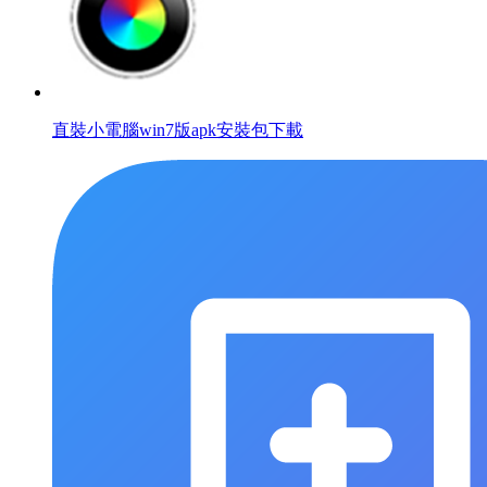
直裝小電腦win7版apk安裝包下載