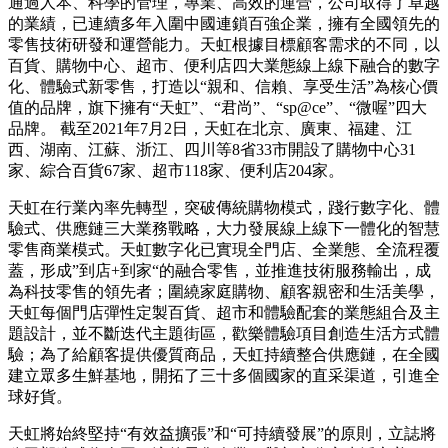
通過人本、科學的管理，專業、高效的運營，公司取得了卓越
的業績，已連續多年入圍中國連鎖百強企業，擁有全國領先的
零售技術研發和運營能力。天虹根據目標顧客需求的不同，以
百貨、購物中心、超市、便利店四大業態線上線下融合的數字
化、體驗式新零售，打造以“親和、信賴、享受生活”為核心價
值的品牌，旗下擁有“天虹”、“君尚”、“sp@ce”、“微喔”四大
品牌。 截至2021年7月2日，天虹在北京、廣東、福建、江
西、湖南、江蘇、浙江、四川等8省33市開設了購物中心31
家、綜合百貨67家、超市118家、便利店204家。
天虹在行業內率先轉型，突破傳統購物模式，踐行數字化、體
驗式、供應鏈三大業務戰略，大力發展線上線下一體化的智慧
零售商業模式。天虹數字化已實現全門店、全業態、全流程覆
蓋，形成”到店+到家“的融合零售，並推進技術服務輸出，成
為科技零售的領先者；圍繞家庭購物、顧客親密和生活美學，
天虹每個門店彈性定製百貨、超市和體驗配套的業態組合及主
題設計，並不斷迭代主題街區，歡樂體驗項目創造生活方式體
驗；為了給顧客提供優質商品，天虹持續整合供應鏈，在全國
建立眾多生鮮基地，開拓了三十多個國家的直采渠道，引進全
球好貨。
天虹將始終堅持“有效益擴張”和“可持續發展”的原則，立誌將