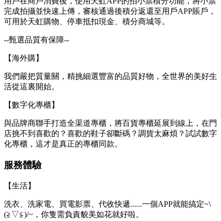
用戶在商戶消費後，使用天虹APP的拍小票積分功能，將小票
完成拍攝並快速上傳，審核通過後積分返還至用戶APP賬戶，
可用於天虹購物、停車抵扣現金、積分商城等。
--甄選品質有保障--
【海外購】
我們嚴把質量關，精挑細選豐富的品質好物，全世界的美好生
活從這裏開始。
【數字化專櫃】
與品牌商聯手打造全渠道專櫃，將百貨專櫃延展到線上，在門
店挑不到喜歡的？喜歡的鞋子卻斷碼？調貨太麻煩？試試數字
化專櫃，這才是真正的專櫃同款。
服務體驗
【生活】
洗衣、洗家電、買電影票、代收快遞......一個APP就能搞定~\
(≧▽≦)/~，你隻需負責貌美如花就好啦。