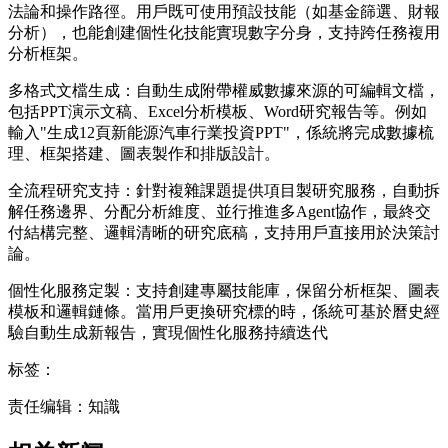
法論和操作路徑。用戶既可使用預設技能（如基金篩選、財報
分析），也能創建個性化技能實現數字分身，支持跨任務複用
分析框架。
多格式文檔生成：自動生成附帶權威數據來源的可編輯文檔，
包括PPT演示文稿、Excel分析模板、Word研究報告等。例如
輸入"生成12頁新能源汽車行業投資PPT"，係統將完成數據梳
理、框架搭建、圖表製作和排版設計。
全流程研究支持：針對複雜課題提供項目製研究服務，自動拆
解任務邊界、分配分析維度、並行推進多Agent協作，最終交
付結構完整、邏輯清晰的研究底稿，支持用戶直接用於決策討
論。
個性化服務定製：支持創建專屬技能庫，保留分析框架、圖表
模板和邏輯鏈條。當用戶更換研究標的時，係統可基於曆史經
驗自動生成新報告，實現個性化服務持續迭代
标签：
责任编辑：知識