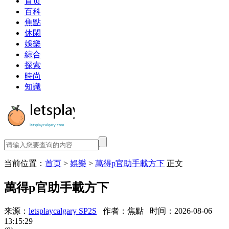
首页
百科
焦點
休閑
娛樂
綜合
探索
時尚
知識
当前位置：
首页
>
娛樂
>
萬得p官助手載方下
正文
萬得p官助手載方下
来源：
letsplaycalgary SP2S
作者：焦點
时间：2026-08-06
13:15:29