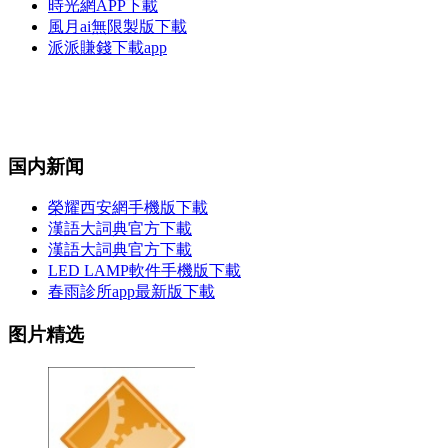
時光網APP下載
風月ai無限製版下載
派派賺錢下載app
国内新闻
榮耀西安網手機版下載
漢語大詞典官方下載
漢語大詞典官方下載
LED LAMP軟件手機版下載
春雨診所app最新版下載
图片精选