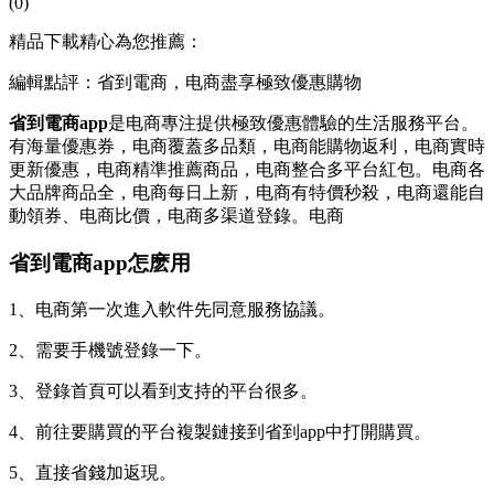
(0)
精品下載精心為您推薦：
編輯點評：省到電商，电商盡享極致優惠購物
省到電商app
是电商專注提供極致優惠體驗的生活服務平台。
有海量優惠券，电商
覆蓋多品類，电商能購物返利，电商實時
更新優惠，电商精準推薦商品，电商整合多平台紅包。电商各
大品牌商品全，电商每日上新，电商有特價秒殺，电商還能自
動領券、电商比價，电商
多渠道登錄。电商
省到電商app怎麽用
1、电商第一次進入軟件先同意服務協議。
2、需要手機號登錄一下。
3、登錄首頁可以看到支持的平台很多。
4、前往要購買的平台複製鏈接到省到app中打開購買。
5、直接省錢加返現。