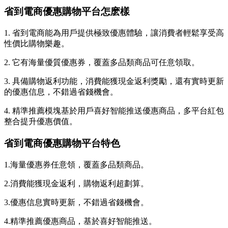
省到電商優惠購物平台怎麽樣
1. 省到電商能為用戶提供極致優惠體驗，讓消費者輕鬆享受高
性價比購物樂趣。
2. 它有海量優質優惠券，覆蓋多品類商品可任意領取。
3. 具備購物返利功能，消費能獲現金返利獎勵，還有實時更新
的優惠信息，不錯過省錢機會。
4. 精準推薦模塊基於用戶喜好智能推送優惠商品，多平台紅包
整合提升優惠價值。
省到電商優惠購物平台特色
1.海量優惠券任意領，覆蓋多品類商品。
2.消費能獲現金返利，購物返利超劃算。
3.優惠信息實時更新，不錯過省錢機會。
4.精準推薦優惠商品，基於喜好智能推送。