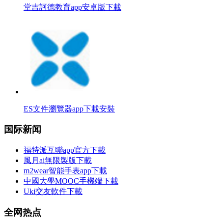
堂吉訶德教育app安卓版下載
ES文件瀏覽器app下載安裝
国际新闻
福特派互聯app官方下載
風月ai無限製版下載
m2wear智能手表app下載
中國大學MOOC手機端下載
Uki交友軟件下載
全网热点