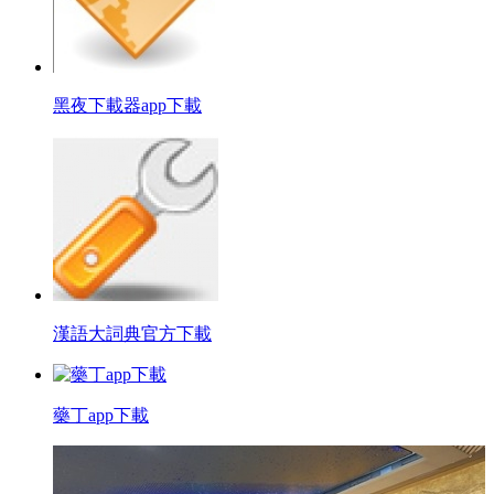
黑夜下載器app下載
漢語大詞典官方下載
藥丁app下載