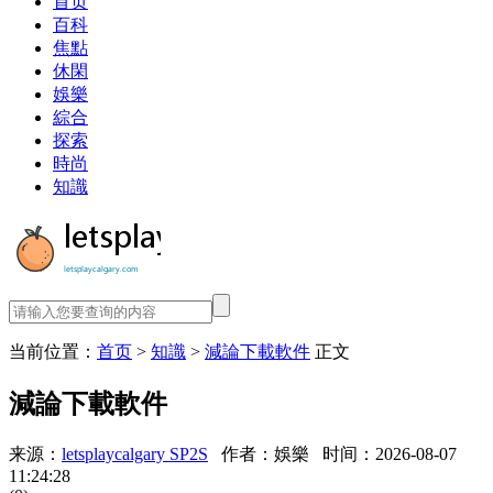
首页
百科
焦點
休閑
娛樂
綜合
探索
時尚
知識
当前位置：
首页
>
知識
>
減論下載軟件
正文
減論下載軟件
来源：
letsplaycalgary SP2S
作者：娛樂
时间：2026-08-07
11:24:28