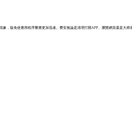
現象，版免使應用程序響應更加迅速。费安無論是清理打開APP、瀏覽網頁還是大师