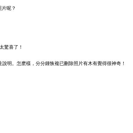
照片呢？
，太驚喜了！
標注說明。怎麽樣，分分鍾恢複已刪除照片有木有覺得很神奇！