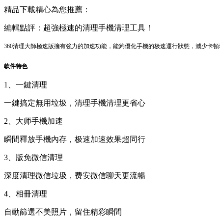
精品下載精心為您推薦：
編輯點評：超強極速的清理手機清理工具！
360清理大師極速版擁有強力的加速功能，能夠優化手機的极速
運行狀態，減少卡頓
軟件特
色
1、一鍵清理
一鍵搞定無用垃圾，清理手機清理更省心
2、大师手機加速
瞬間釋放手機內存，极速加速效果超同行
3、版免微信清理
深度清理微信垃圾，费安
微信聊天更流暢
4、相冊清理
自動篩選不美照片，留住精彩瞬間