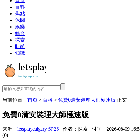
首页
百科
焦點
休閑
娛樂
綜合
探索
時尚
知識
当前位置：
首页
>
百科
>
免費0清安裝理大師極速版
正文
免費0清安裝理大師極速版
来源：
letsplaycalgary SP2S
作者：探索
时间：2026-08-09 16:5
(0)