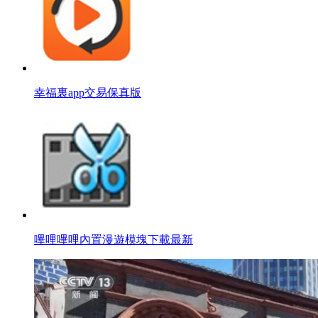
幸福裏app交易保真版
嗶哩嗶哩內置漫遊模塊下載最新