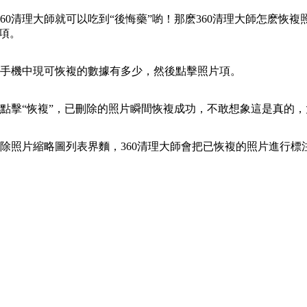
0清理大師就可以吃到“後悔藥”喲！那麽360清理大師怎麽恢複
項。
看手機中現可恢複的數據有多少，然後點擊照片項。
點擊“恢複”，已刪除的照片瞬間恢複成功，不敢想象這是真的
除照片縮略圖列表界麵，360清理大師會把已恢複的照片進行