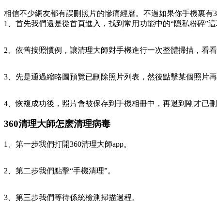
相信不少網友都有誤刪照片的慘痛經曆。不過如果你手機裏有36
1、首先我們還是從首頁進入，找到常用功能中的“隱私粉碎”這
2、依舊按照慣例，讓清理大師對手機進行一次整體掃描，看
3、先是通過縮略圖預覽已刪除照片列表，然後點擊某個照片再
4、恢複成功後，照片會被保存到手機相冊中，再退到剛才已刪
360清理大師怎麽清理病毒
1、第一步我們打開360清理大師app。
2、第二步我們點擊“手機清理”。
3、第三步我們等待係統檢測掃描過程。