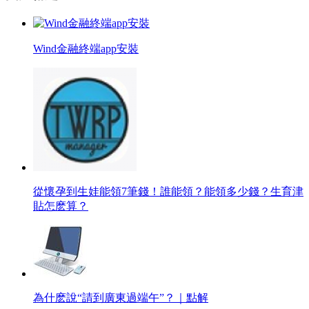
Wind金融終端app安裝
從懷孕到生娃能領7筆錢！誰能領？能領多少錢？生育津
貼怎麽算？
為什麽說“請到廣東過端午”？｜點解