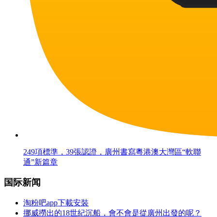
249項標準，39張認證，廣州書寫粵港澳大灣區“軟聯
通”新篇章
国际新闻
淘粉吧app下載安裝
挪威撈出的18世紀沉船，會不會是從廣州出發的呢？