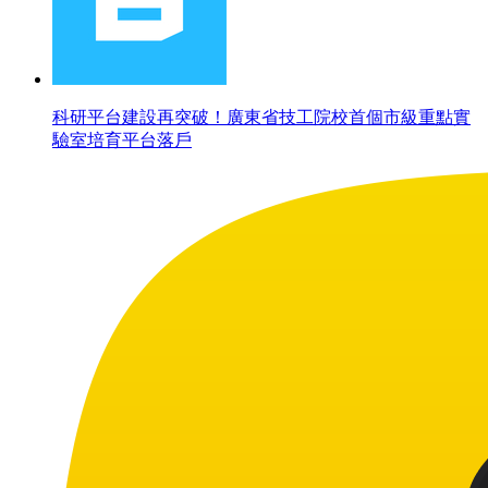
科研平台建設再突破！廣東省技工院校首個市級重點實
驗室培育平台落戶