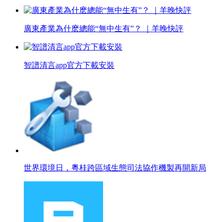
廣東產業為什麽總能“無中生有”？ ｜羊晚快評
智譜清言app官方下載安裝
世界環境日，粵桂跨區域生態司法協作機製再開新局