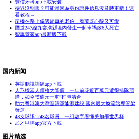
豐信牙科app下載安裝
待遇沒到賬？可能是因為身份證件信息沒及時更新！速
看教程→
司機在路上偶遇騎車的老伯，看著既心酸又可愛
國道247線九寨溝縣境內發生一起車禍致6人死亡
智車管家app最新版下載
国内新闻
英語聽說訓練app下載
人形機器人價格大降價：一年前花近百萬元還得排隊預
購，如今“5萬元一車”打包清倉
助力粵港澳大灣區清潔能源建設 國內最大換流站導管架
發運
48支球隊1248名球員，一組數字看懂美加墨世界杯
乙才甲聘app官方下載
图片精选